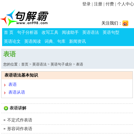
登录
|
注册
|
付费
|
个人中心
关注我们：
首 页
句子分析器
改写工具
阅读助手
英语语法
英语句型
英语论文
英语阅读
词典、句库
新闻资讯
表语
您的位置：
首页
>
英语语法
>
英语句子成分
> 表语
表语语法基本知识
表语
表语从语
表语讲解
不定式作表语
形容词作表语