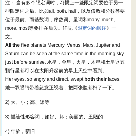
注： 当有多个限定词时，习惯上一些限定词要位于另一
些限定词之后。比如all, both, half，以及倍数和分数等要
位于最前。而基数词，序数词、量词和many, much,
more, most等要排在后边。详见《
限定词的顺序
》一
文。
All the five
planets Mercury, Venus, Mars, Jupiter and
Saturn can be seen at the same time in the morning sky
just before sunrise. 水星，金星，火星，木星和土星这五
颗行星都可以在太阳升起前的早上天空中看到。
Her eyes, so angry and direct, swept
both their
faces.
她一双眼睛带着怒意正视着，把两张脸都扫了一下。
2) 大、小；高、矮等
3) 描绘性形容词，如好、坏；美丽的、丑陋的
4) 年龄，新旧