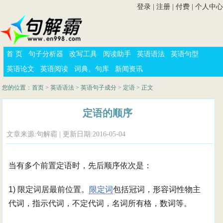
登录
|
注册
|
付费
|
个人中心
首 页
句子分析器
改写工具
阅读助手
英语语法
英语句型
英语论文
英语阅读
词典、句库
新闻资讯
您的位置：
首页
>
英语语法
>
英语句子成分
>
定语
> 正文
定语的顺序
文章来源:句解霸 | 更新日期:2016-05-04
当有多个前置定语时，先后顺序依次是：
1) 限定词居最前位置。
限定词
包括冠词，形容词性物主
代词，指示代词，不定代词，名词所有格，数词等。