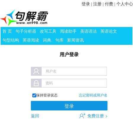
登录
|
注册
|
付费
|
个人中心
首 页
句子分析器
改写工具
阅读助手
英语语法
英语论文
句型结构
英语阅读
词典、句库
新闻资讯
用户登录
用户名
密码
保持登录状态
忘记密码或用户名
返回
免费注册