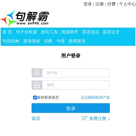
登录
|
注册
|
付费
|
个人中心
首 页
句子分析器
改写工具
阅读助手
英语语法
英语论文
句型结构
英语阅读
词典、句库
新闻资讯
用户登录
用户名
密码
保持登录状态
忘记密码或用户名
返回
免费注册