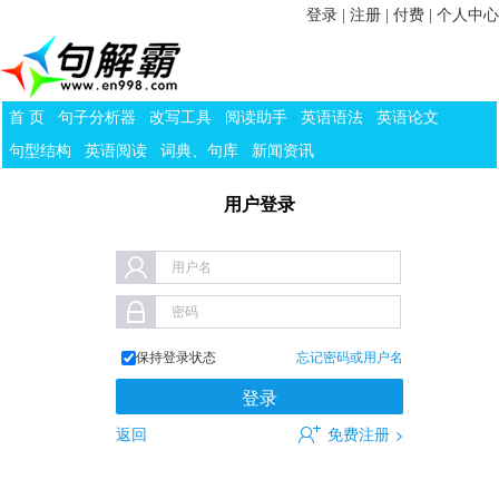
登录
|
注册
|
付费
|
个人中心
首 页
句子分析器
改写工具
阅读助手
英语语法
英语论文
句型结构
英语阅读
词典、句库
新闻资讯
用户登录
用户名
密码
保持登录状态
忘记密码或用户名
返回
免费注册