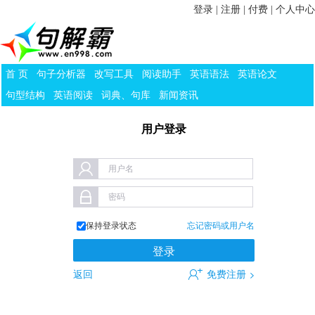
登录
|
注册
|
付费
|
个人中心
首 页
句子分析器
改写工具
阅读助手
英语语法
英语论文
句型结构
英语阅读
词典、句库
新闻资讯
用户登录
用户名
密码
保持登录状态
忘记密码或用户名
返回
免费注册