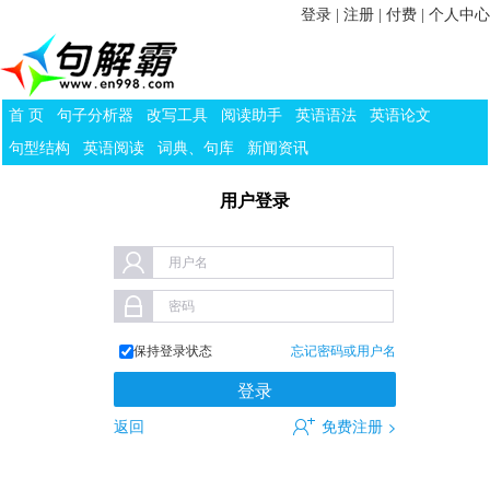
登录
|
注册
|
付费
|
个人中心
首 页
句子分析器
改写工具
阅读助手
英语语法
英语论文
句型结构
英语阅读
词典、句库
新闻资讯
用户登录
用户名
密码
保持登录状态
忘记密码或用户名
返回
免费注册