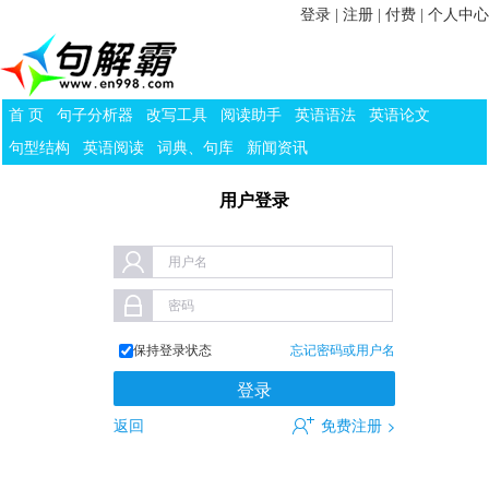
登录
|
注册
|
付费
|
个人中心
首 页
句子分析器
改写工具
阅读助手
英语语法
英语论文
句型结构
英语阅读
词典、句库
新闻资讯
用户登录
用户名
密码
保持登录状态
忘记密码或用户名
返回
免费注册