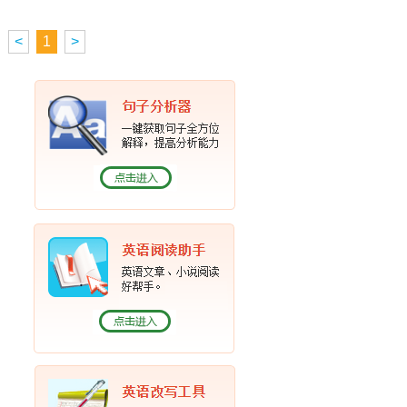
<
1
>