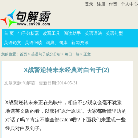
登录
|
注册
|
付费
|
个人中心
首 页
句子分析器
改写工具
阅读助手
英语语法
英语句型
英语论文
英语阅读
词典、句库
新闻资讯
您的位置：
首页
>
英语句子成分分析
>
每日一解
> 正文
X战警逆转未来经典对白句子(2)
文章来源:句解霸 | 更新日期:2014-05-31
X战警逆转未来正在热映中，相信不少观众会毫不犹豫
地选英文版的看，以获得“原汁原味”。大家都听懂里边的
对话了吗？肯定不能全部catch吧!? 下面我们来重现一些
经典对白及句子。