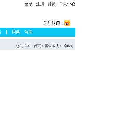
登录
|
注册
|
付费
|
个人中心
关注我们：
读
词典、句库
您的位置：
首页
>
英语语法
> 省略句