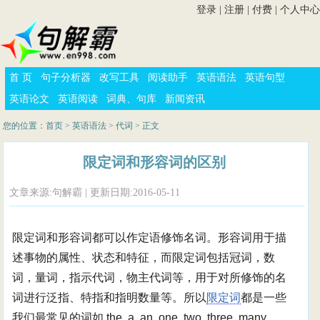
登录
|
注册
|
付费
|
个人中心
首 页
句子分析器
改写工具
阅读助手
英语语法
英语句型
英语论文
英语阅读
词典、句库
新闻资讯
您的位置：
首页
>
英语语法
>
代词
> 正文
限定词和形容词的区别
文章来源:句解霸 | 更新日期:2016-05-11
限定词和形容词都可以作定语修饰名词。形容词用于描
述事物的属性、状态和特征，而限定词包括冠词，数
词，量词，指示代词，物主代词等，用于对所修饰的名
词进行泛指、特指和指明数量等。所以
限定词
都是一些
我们最常见的词如 the, a, an, one, two, three, many,