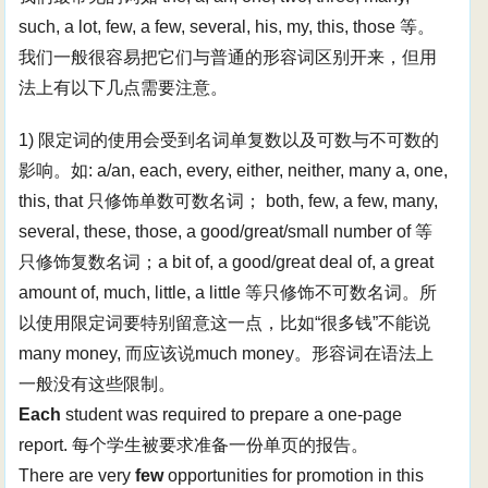
such, a lot, few, a few, several, his, my, this, those 等。
我们一般很容易把它们与普通的形容词区别开来，但用
法上有以下几点需要注意。
1) 限定词的使用会受到名词单复数以及可数与不可数的
影响。如: a/an, each, every, either, neither, many a, one,
this, that 只修饰单数可数名词； both, few, a few, many,
several, these, those, a good/great/small number of 等
只修饰复数名词；a bit of, a good/great deal of, a great
amount of, much, little, a little 等只修饰不可数名词。所
以使用限定词要特别留意这一点，比如“很多钱”不能说
many money, 而应该说much money。形容词在语法上
一般没有这些限制。
Each
student was required to prepare a one-page
report. 每个学生被要求准备一份单页的报告。
There are very
few
opportunities for promotion in this