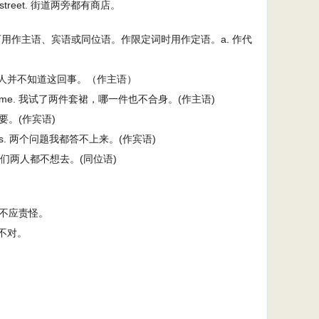
f the street. 街道两旁都有商店。
代词时可用作主语、宾语或同位语。作限定词时用作定语。a. 作代
 it. 他们两人并不知道这回事。（作主语）
either fits me. 我试了两件套裙，哪一件也不合身。(作主语)
我都不要。(作宾语)
 questions. 两个问题我都答不上来。(作宾语)
o go. 他们两人都不想去。(同位语)
孩子都不应责怪。
案都不对。