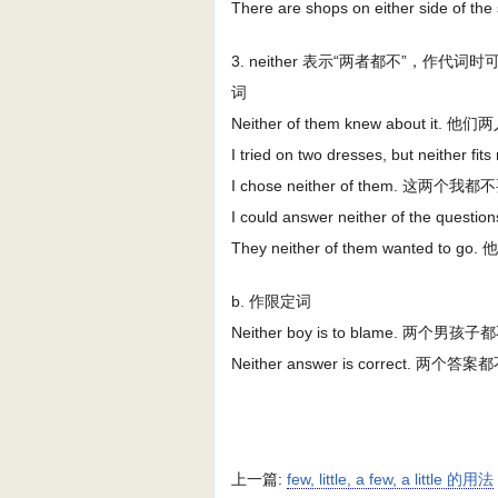
There are shops on either side o
3. neither 表示“两者都不”，作
词
Neither of them knew about
I tried on two dresses, but n
I chose neither of them. 这两个
I could answer neither of the
They neither of them wanted t
b. 作限定词
Neither boy is to blame. 两个男
Neither answer is correct. 两个答
上一篇:
few, little, a few, a little 的用法