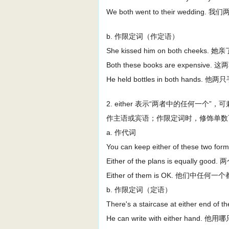
We both went to their wedd
b. 作限定词（作定语）
She kissed him on both cheeks
Both these books are expensiv
He held bottles in both hands
2. either 表示“两者中的任何一
作主语或宾语；作限定词时，修饰单数
a. 作代词
You can keep either of these
Either of the plans is equally g
Either of them is OK. 他们中任何
b. 作限定词（定语）
There's a staircase at either end
He can write with either hand