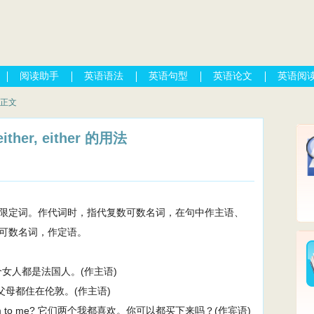
阅读助手
英语语法
英语句型
英语论文
英语阅
 正文
either, either 的用法
兼作代词和限定词。作代词时，指代复数可数名词，在句中作主语、
可数名词，作定语。
h. 这两个女人都是法国人。(作主语)
ndon. 我父母都住在伦敦。(作主语)
u buy them to me? 它们两个我都喜欢。你可以都买下来吗？(作宾语)