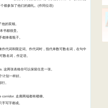
ing. 我们两个都参加了他们的婚礼。(作同位语)
. 她亲了他的双颊。
e. 这两本书都很贵。
. 他两只手都捧着瓶子。
个”，可兼作代词和限定词。作代词时，指代单数可数名词，在句中
可数名词，作定语。
 two forms. 这两张表格你可以保留任意一张。
ood. 两个计划一样好。
一个都行。
 of the corridor. 走廊两端都有楼梯。
. 他用哪只手写字都成。