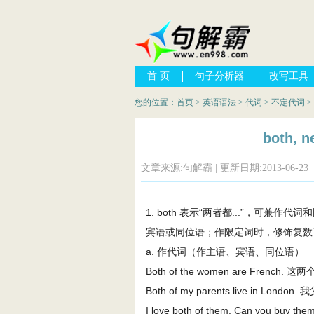
首 页
句子分析器
改写工具
您的位置：
首页
>
英语语法
>
代词
>
不定代词
>
both, n
文章来源:句解霸 | 更新日期:2013-06-23
1. both 表示“两者都...”，可
宾语或同位语；作限定词时，修饰复数
a. 作代词（作主语、宾语、同位语）
Both of the women are Frenc
Both of my parents live in Lo
I love both of them. Can yo