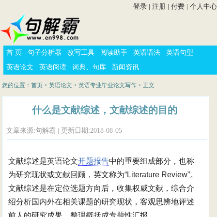
登录
|
注册
|
付费
|
个人中心
首 页
句子分析器
改写工具
阅读助手
英语语法
英语句型
英语论文
英语阅读
词典、句库
新闻资讯
您的位置：
首页
>
英语论文
>
英语专业毕业论文写作
> 正文
什么是文献综述，文献综述的目的
文章来源:句解霸 | 更新日期:2018-08-05
文献综述是英语论文
开题报告
中的重要组成部分，也称
为研究现状或文献回顾，英文称为“Literature Review”。
文献综述是在定位选题方向后，收集权威文献，综合介
绍分析国内外在相关课题的研究现状，客观思辨地评述
前人的研究成果，整理概括成专题性汇报。